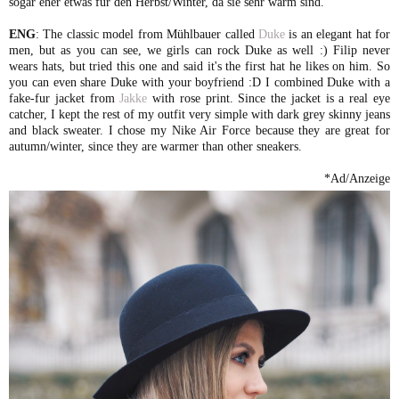
sogar eher etwas für den Herbst/Winter, da sie sehr warm sind.
ENG
: The classic model from Mühlbauer called
Duke
is an elegant hat for
men, but as you can see, we girls can rock Duke as well :) Filip never
wears hats, but tried this one and said it's the first hat he likes on him. So
you can even share Duke with your boyfriend :D I combined Duke with a
fake-fur jacket from
Jakke
with rose print. Since the jacket is a real eye
catcher, I kept the rest of my outfit very simple with dark grey skinny jeans
and black sweater. I chose my Nike Air Force because they are great for
autumn/winter, since they are warmer than other sneakers.
*Ad/Anzeige