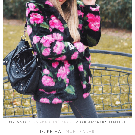
PICTURES
NINA-CHRISTINA KERN
- ANZEIGE/ADVERTISEMENT
DUKE HAT
MÜHLBAUER