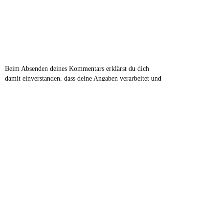
Beim Absenden deines Kommentars erklärst du dich
damit einverstanden, dass deine Angaben verarbeitet und
gespeichert werden.
Bitte lese dir dazu die Datenschutzerklärung im
Impressum durch.
VIEW WEB VERSION
©
2026
Melina Dulce