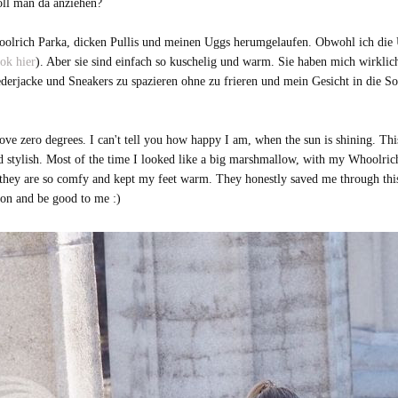
oll man da anziehen?
oolrich Parka, dicken Pullis und meinen Uggs herumgelaufen. Obwohl ich die 
k hier
). Aber sie sind einfach so kuschelig und warm. Sie haben mich wirklich
derjacke und Sneakers zu spazieren ohne zu frieren und mein Gesicht in die Son
ove zero degrees. I can't tell you how happy I am, when the sun is shining. T
sed stylish. Most of the time I looked like a big marshmallow, with my Whoolri
 they are so comfy and kept my feet warm. They honestly saved me through this c
oon and be good to me :)