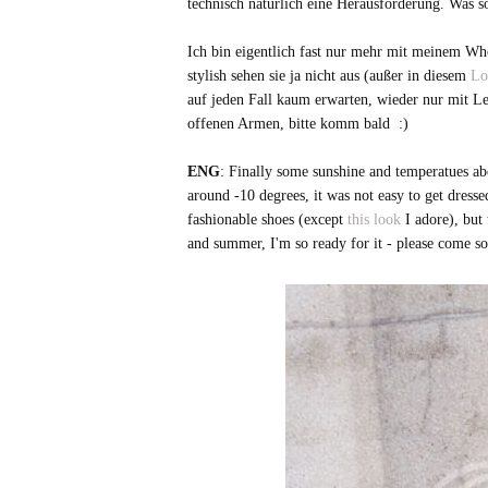
technisch natürlich eine Herausforderung. Was s
Ich bin eigentlich fast nur mehr mit meinem Wh
stylish sehen sie ja nicht aus (außer in diesem
Loo
auf jeden Fall kaum erwarten, wieder nur mit Le
offenen Armen, bitte komm bald :)
ENG
: Finally some sunshine and temperatues ab
around -10 degrees, it was not easy to get dres
fashionable shoes (except
this look
I adore), but
and summer, I'm so ready for it - please come s