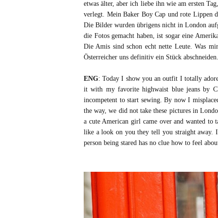
etwas älter, aber ich liebe ihn wie am ersten T
verlegt. Mein Baker Boy Cap und rote Lippen dur
Die Bilder wurden übrigens nicht in London auf
die Fotos gemacht haben, ist sogar eine Amerika
Die Amis sind schon echt nette Leute. Was mir
Österreicher uns definitiv ein Stück abschneide
ENG
: Today I show you an outfit I totally ador
it with my favorite highwaist blue jeans by
incompetent to start sewing. By now I misplace
the way, we did not take these pictures in Londo
a cute American girl came over and wanted to t
like a look on you they tell you straight away. 
person being stared has no clue how to feel about