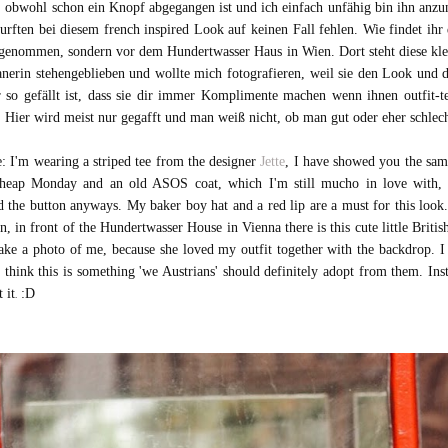
ag, obwohl schon ein Knopf abgegangen ist und ich einfach unfähig bin ihn anz
ften bei diesem french inspired Look auf keinen Fall fehlen. Wie findet ihr 
genommen, sondern vor dem Hundertwasser Haus in Wien. Dort steht diese klein
nerin stehengeblieben und wollte mich fotografieren, weil sie den Look und d
 so gefällt ist, dass sie dir immer Komplimente machen wenn ihnen outfit-te
n. Hier wird meist nur gegafft und man weiß nicht, ob man gut oder eher schle
e: I'm wearing a striped tee from the designer
Jette
, I have showed you the same
 Cheap Monday and an old ASOS coat, which I'm still mucho in love with, 
d the button anyways. My baker boy hat and a red lip are a must for this look
n, in front of the Hundertwasser House in Vienna there is this cute little Brit
ake a photo of me, because she loved my outfit together with the backdrop. I
I think this is something 'we Austrians' should definitely adopt from them. Inst
 it
:D
.