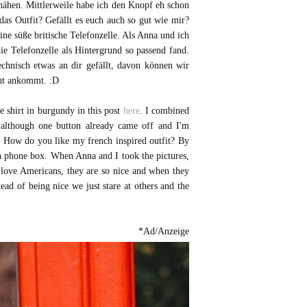
unähen. Mittlerweile habe ich den Knopf eh schon
das Outfit? Gefällt es euch auch so gut wie mir?
e süße britische Telefonzelle. Als Anna und ich
ie Telefonzelle als Hintergrund so passend fand.
chnisch etwas an dir gefällt, davon können wir
cht ankommt. :D
 shirt in burgundy in this post
here
. I combined
although one button already came off and I'm
. How do you like my french inspired outfit? By
ish phone box. When Anna and I took the pictures,
 love Americans, they are so nice and when they
ead of being nice we just stare at others and the
*Ad/Anzeige