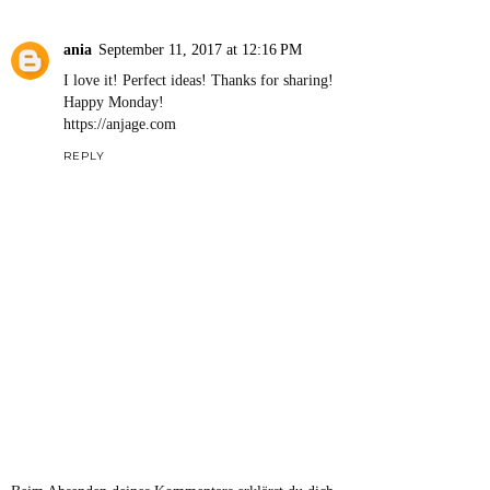
Replies
Melina
September 11, 2017 at 8:46 AM
Dankeschön :)
Reply
ania
September 11, 2017 at 12:16 PM
I love it! Perfect ideas! Thanks for sharing!
Happy Monday!
https://anjage.com
REPLY