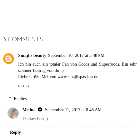
september 2019 update:
may 2019 update: ibiza
one week with sammy,
travel, sister circle, yoga
first yoga brunch, summer
education, book tips, fam
closing party, femininity
birthday, #SFD copa
and the moon, gratitude
beach & inner child
diary & more
healing
SHARE
3 COMMENTS
Smajlis beauty
September 10, 2017 at 3:48 PM
Ich bin auch ein totaler Fan von Cocos und Superfoods. Ein sehr
schöner Beitrag von dir :)
Liebe Grüße Mel von www.smajlispassion.de
REPLY