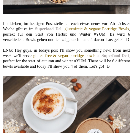
Ihr Lieben, im heutigen Post stelle ich euch etwas neues vor: Ab nächster
Woche gibt es im
Superfood Deli
glutenfreie & vegan
e Porridge Bowls
,
perfekt für den Start von Herbst und Winter #YUM. Es wird 6
verschiedene Bowls geben und ich zeige euch heute 4 davon. Los gehts! :D
ENG
: Hey guys, in todays post I'll show you something new: from next
week we'll serve
gluten-free & vegan
porridge bowls
at
Superfood Deli
,
perfect for the start of autumn and winter #YUM. There will be 6 different
bowls available and today I'll show you 4 of them. Let's go! :D