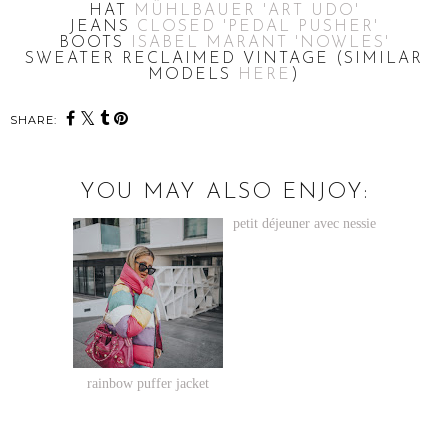
HAT
MÜHLBAUER 'ART UDO'
JEANS
CLOSED 'PEDAL PUSHER'
BOOTS
ISABEL MARANT 'NOWLES'
SWEATER RECLAIMED VINTAGE (SIMILAR
MODELS
HERE
)
SHARE:
YOU MAY ALSO ENJOY:
petit déjeuner avec nessie
rainbow puffer jacket