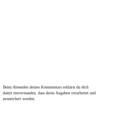
Beim Absenden deines Kommentars erklärst du dich
damit einverstanden, dass deine Angaben verarbeitet und
gespeichert werden.
Bitte lese dir dazu die Datenschutzerklärung im
Impressum durch.