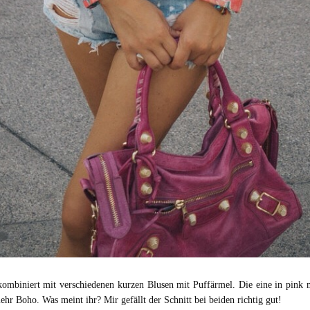
kombiniert mit verschiedenen kurzen Blusen mit Puffärmel. Die eine in pink 
mehr Boho. Was meint ihr? Mir gefällt der Schnitt bei beiden richtig gut!