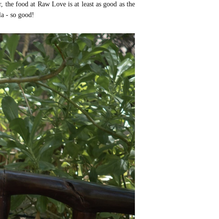
, the food at Raw Love is at least as good as the
a - so good!