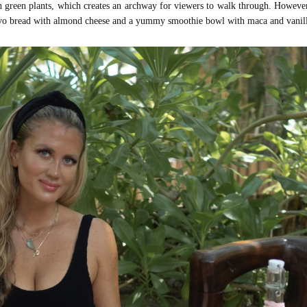
ush green plants, which creates an archway for viewers to walk through. However
avo bread with almond cheese and a yummy smoothie bowl with maca and vanill