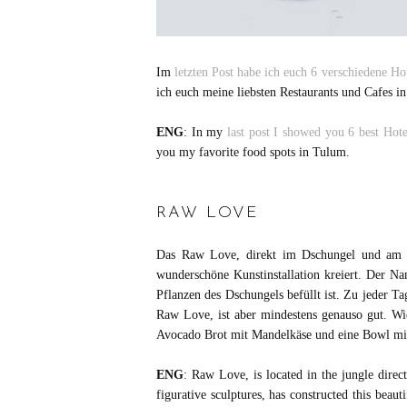
Im
letzten Post habe ich euch 6 verschiedene H
ich euch meine liebsten Restaurants und Cafes i
ENG
: In my
last post I showed you 6 best Hot
you my favorite food spots in Tulum.
RAW LOVE
Das Raw Love, direkt im Dschungel und am St
wunderschöne Kunstinstallation kreiert. Der Na
Pflanzen des Dschungels befüllt ist. Zu jeder T
Raw Love, ist aber mindestens genauso gut. Wie
Avocado Brot mit Mandelkäse und eine Bowl mit 
ENG
: Raw Love, is located in the jungle direc
figurative sculptures, has constructed this beau