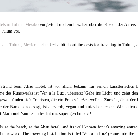
otels in Tulum, Mexiko
vorgestellt und ein bisschen über die Kosten der Anreise 
n Tulum vor.
els in Tulum, Mexico
and talked a bit about the costs for traveling to Tulum, 
rand beim Ahau Hotel, ist vor allem bekannt für seinen künstlerischen E
me des Kunstwerks ist 'Ven a la Luz', übersetzt 'Gehe ins Licht' und zeigt d
ageszeit finden sich Touristen, die ein Foto schießen wollen. Zurecht, denn de
 der Name schon sagt, ist alles roh, vegan und unfassbar lecker. Wir hatten 
Maca und Vanille - alles hat uns super geschmeckt!
tly at the beach, at the Ahau hotel, and its well known for it's amazing entra
tiful artwork. The towering installation is titled 'Ven a la Luz' (come into th