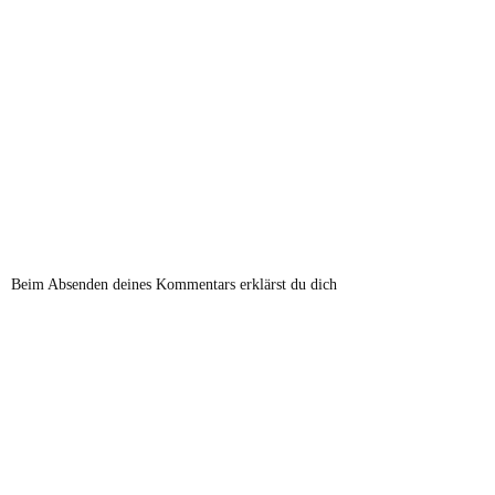
Beim Absenden deines Kommentars erklärst du dich
damit einverstanden, dass deine Angaben verarbeitet und
gespeichert werden.
Bitte lese dir dazu die Datenschutzerklärung im
Impressum durch.