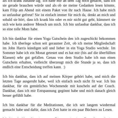
als ich krank zuhause lag. Ich habe mir an dem Tag noch gedacht, dass ich
sie gerade brauchen würde und als ob sie meine Gedanken lesen könnte,
kam Filip am Abend mit einem Paket von ihr nach Hause. Ich habe mich
so unfassbar gefreut! Sie ist einfach immer für mich da, denkt an mich und
sobald sie hört, dass ich krank bin oder es mir nicht gut geht, kümmert sie
sich wie kein anderer Mensch um mich. Ich bin unfassbar dankbar, dass ich
so eine tolle Mom habe.
Ich bin dankbar für einen Yoga Gutschein den ich zugeschickt bekommen
habe. Ich überlege schon seit geraumer Zeit, ob ich meine Mitgliedschaft
im John Harris kündigen soll und lieber in ein Yoga Studio wechsle. Im
Sommer habe ich ein Monat getestet und es hat mir (bis auf die überfüllten
Klassen) sehr gut gefallen. Genau von dem Studio habe ich nun einen
Gutschein erhalten, vielleicht überzeugt mich die Stunde ja so, dass ich
endlich eine Entscheidung treffen kann. :)
Ich bin dankbar, dass ich auf meinen Körper gehört habe, und mich die
letzten Tage ausgeruht habe, weil ich einfach noch nicht fit war. Ich bin
dankbar, für ein gemütliches Wochenende mit kuscheln auf der Couch.
Dankbar, dass ich mir Entspannung gegönnt habe und mich danach gleich
besser gefühlt habe.
Ich bin dankbar für die Meditationen, die ich seit langem wiedermal
gemacht habe und dafür, dass ich Zeit hatte in ein paar Büchern zu Lesen.