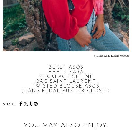
pictures Anna-Lorena Verlezza
BERET ASOS
HEELS ZARA
NECKLACE CELINE
BAG SAINT LAURENT
TWISTED BLOUSE ASOS
JEANS PEDAL PUSHER CLOSED
SHARE:
YOU MAY ALSO ENJOY: